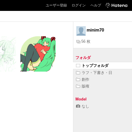
ユーザー登録
ログイン
ヘルプ
minim70
56 枚
フォルダ
トップフォルダ
ラフ・下書き・日
創作
版権
Model
なし