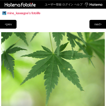
ユーザー登録
ログイン
ヘルプ
mine_kawagoe's fotolife
<prev
next>