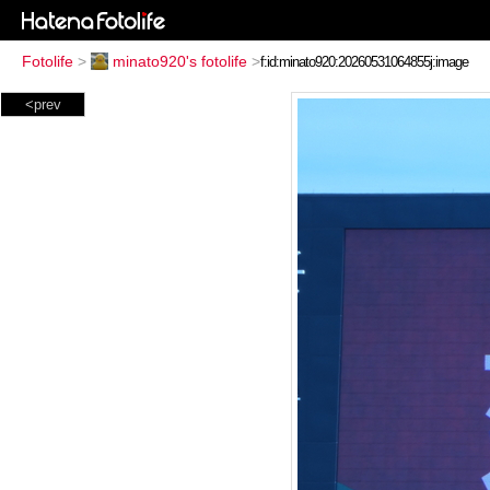
Fotolife
>
minato920's fotolife
>
<prev