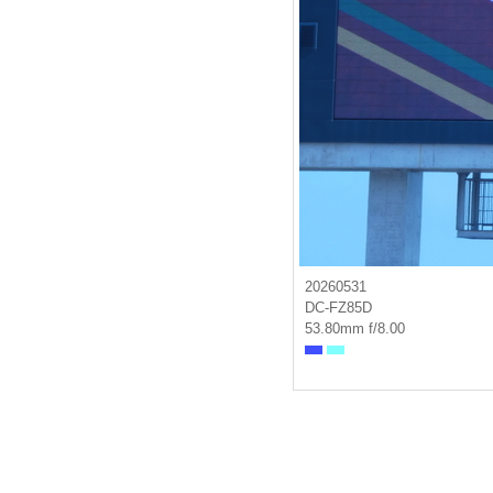
20260531
DC-FZ85D
53.80mm f/8.00