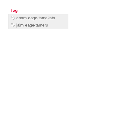
Tag
anamileage-tamekata
jalmileage-tameru