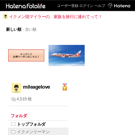
ユーザー登録
ログイン
ヘルプ
イクメン陸マイラーの、家族を旅行に連れてって！
新しい順
|
古い順
mileagelove
4,519 枚
フォルダ
トップフォルダ
イクメンリーマン