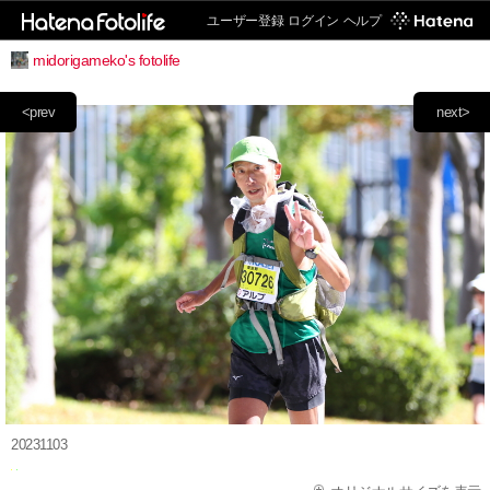
ユーザー登録
ログイン
ヘルプ
midorigameko's fotolife
<prev
next>
20231103