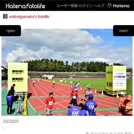
ユーザー登録
ログイン
ヘルプ
midorigameko's fotolife
<prev
next>
20231103