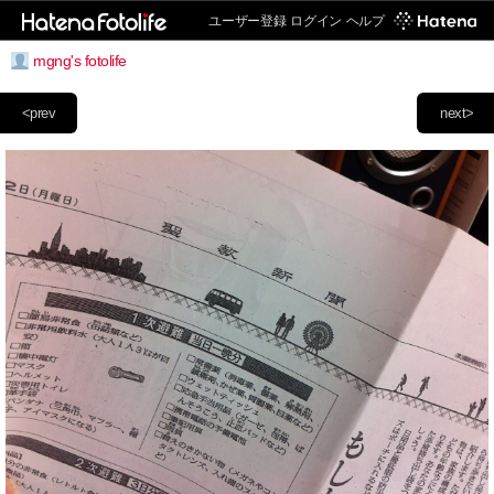
ユーザー登録
ログイン
ヘルプ
mgng's fotolife
<prev
next>