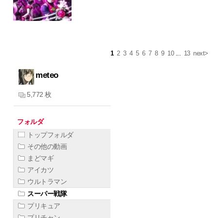
1
2
3
4
5
6
7
8
9
10
...
13
next>
meteo
5,772 枚
フォルダ
トップフォルダ
その他の動画
まどマギ
アイカツ
ウルトラマン
スーパー戦隊
プリキュア
プリチャン