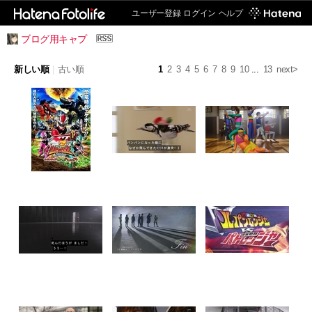
ユーザー登録
ログイン
ヘルプ
ブログ用キャプ
新しい順
|
古い順
1
2
3
4
5
6
7
8
9
10
...
13
next>