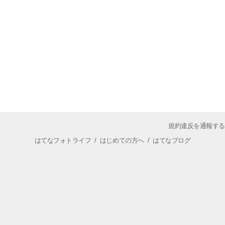
規約違反を通報する
はてなフォトライフ
/
はじめての方へ
/
はてなブログ