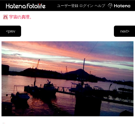
ユーザー登録
ログイン
ヘルプ
宇宙の真理。
<prev
next>