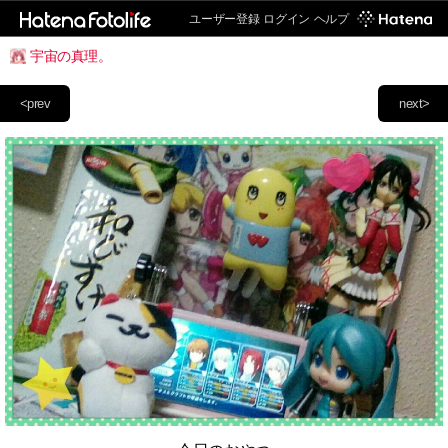
ユーザー登録
ログイン
ヘルプ
宇宙の真理。
<prev
next>