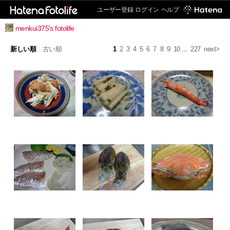
ユーザー登録
ログイン
ヘルプ
menkui375's fotolife
新しい順
|
古い順
1
2
3
4
5
6
7
8
9
10
...
227
next>