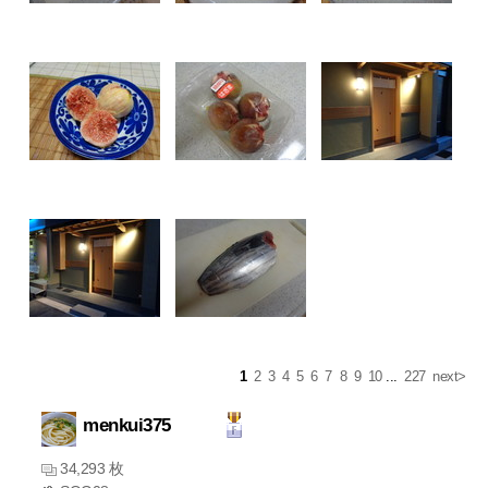
1
2
3
4
5
6
7
8
9
10
...
227
next>
menkui375
34,293 枚