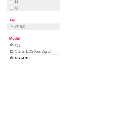
城
駅
Tag
姫路駅
Model
なし
Canon EOS Kiss Digital
DSC-P10