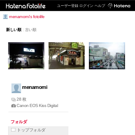
ユーザー登録
ログイン
ヘルプ
menamomi's fotolife
新しい順
|
古い順
menamomi
28 枚
Canon EOS Kiss Digital
フォルダ
トップフォルダ