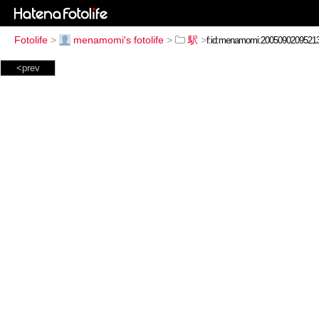
Fotolife
>
menamomi's fotolife
>
駅
>
<prev