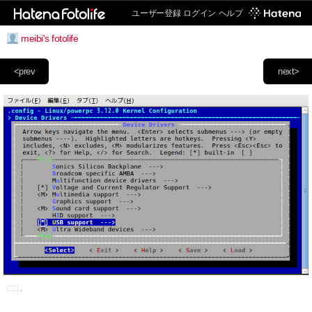
ユーザー登録
ログイン
ヘルプ
meibi's fotolife
<prev
next>