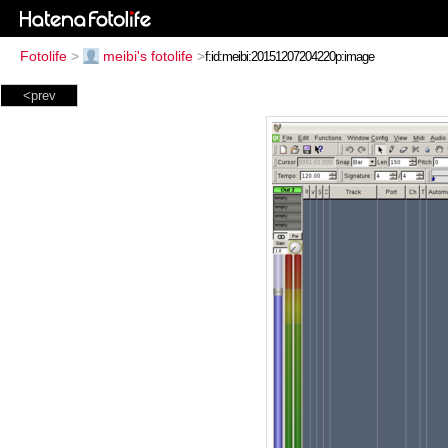
Fotolife
>
meibi's fotolife
>
<prev