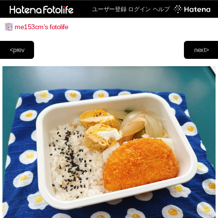
ユーザー登録
ログイン
ヘルプ
me153cm's fotolife
<prev
next>