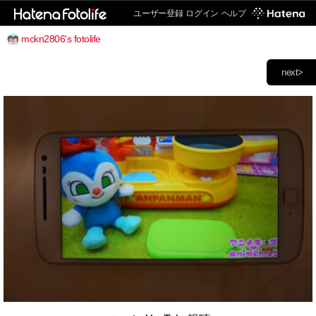
ユーザー登録
ログイン
ヘルプ
mckn2806's fotolife
next>