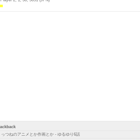
rackback
まっつねのアニメとか作画とか - ゆるゆり6話