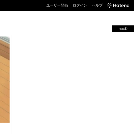
ユーザー登録
ログイン
ヘルプ
next>