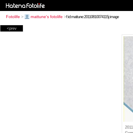
Fotolife
>
mattune's fotolife
>
<prev
201
GomP