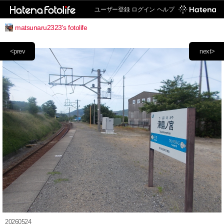
ユーザー登録
ログイン
ヘルプ
matsunaru2323's fotolife
<prev
next>
20260524