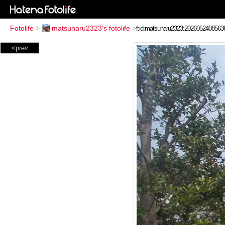
Fotolife
>
matsunaru2323's fotolife
>
<prev