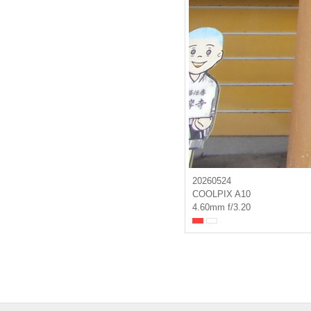
20260524
COOLPIX A10
4.60mm f/3.20