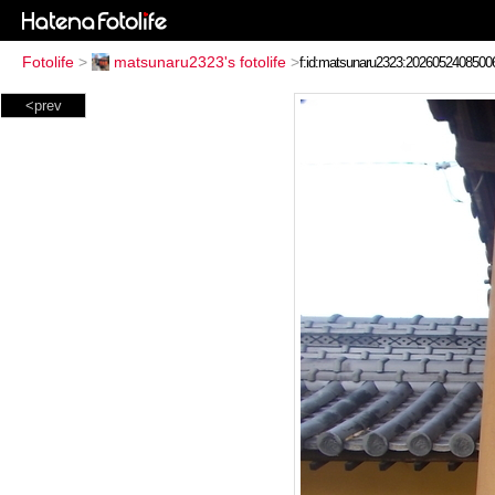
Fotolife
>
matsunaru2323's fotolife
>
<prev