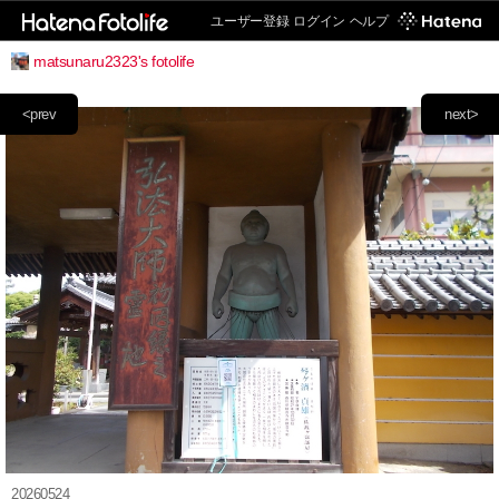
ユーザー登録
ログイン
ヘルプ
matsunaru2323's fotolife
<prev
next>
20260524