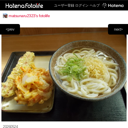
ユーザー登録
ログイン
ヘルプ
matsunaru2323's fotolife
<prev
next>
20260524