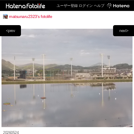
ユーザー登録
ログイン
ヘルプ
matsunaru2323's fotolife
<prev
next>
20260524