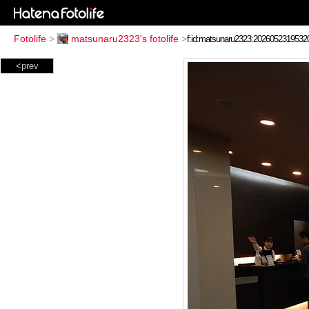
Fotolife
>
matsunaru2323's fotolife
>
<prev