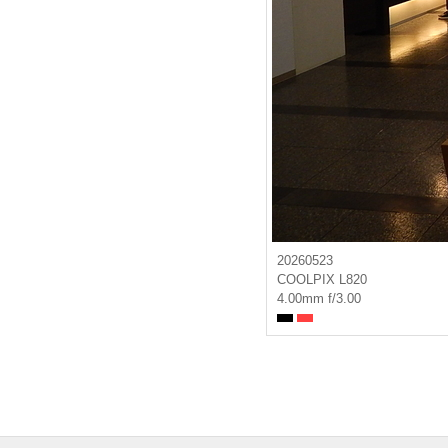
20260523
COOLPIX L820
4.00mm f/3.00