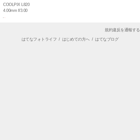
COOLPIX L820
4.00mm f/3.00
規約違反を通報する
はてなフォトライフ
/
はじめての方へ
/
はてなブログ