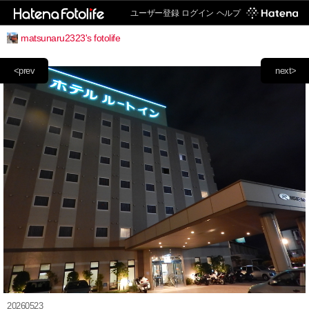
ユーザー登録
ログイン
ヘルプ
matsunaru2323's fotolife
<prev
next>
20260523