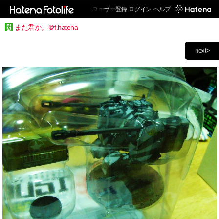
ユーザー登録
ログイン
ヘルプ
また君か。＠f.hatena
next>