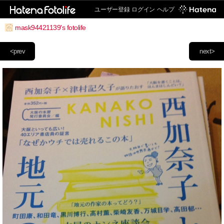
ユーザー登録
ログイン
ヘルプ
mask94421139's fotolife
<prev
next>