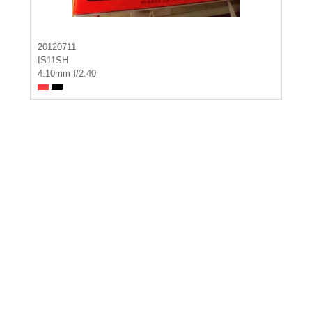
20120711
IS11SH
4.10mm f/2.40