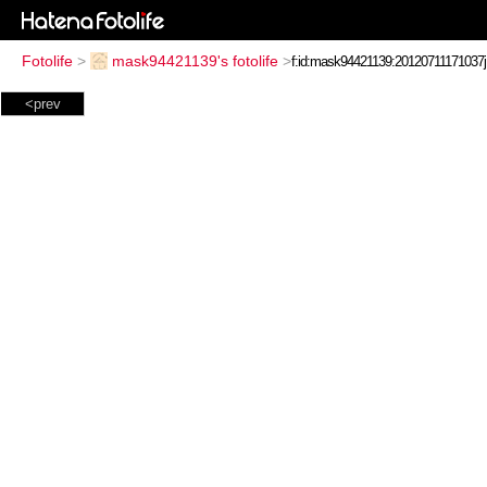
Fotolife
>
mask94421139's fotolife
>
<prev