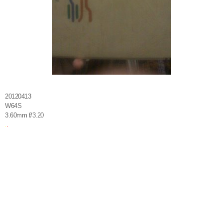
20120413
W64S
3.60mm f/3.20