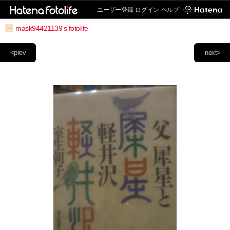
ユーザー登録
ログイン
ヘルプ
mask94421139's fotolife
<prev
next>