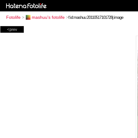
Fotolife
>
mashuu's fotolife
>
<prev