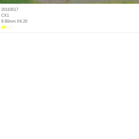
20110517
CX1
8.80mm f/4.20