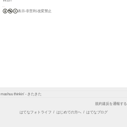
W53T
表示-非営利-改変禁止
mashuu thinkin’ - きたきた
規約違反を通報する
はてなフォトライフ
/
はじめての方へ
/
はてなブログ