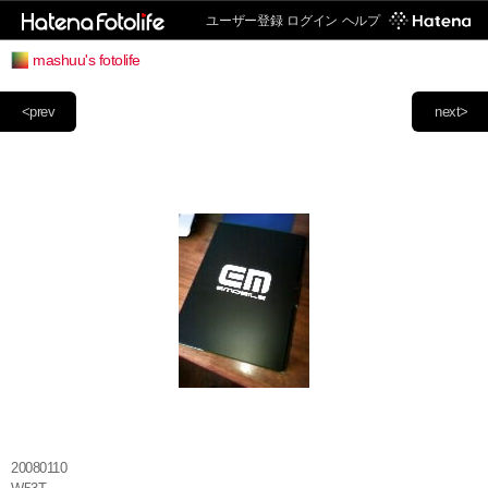
ユーザー登録
ログイン
ヘルプ
mashuu's fotolife
<prev
next>
20080110