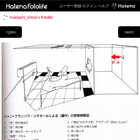
ユーザー登録
ログイン
ヘルプ
masashi_shirai's fotolife
<prev
next>