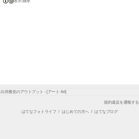
表示-継承
白井雅史のアウトプット - [アート Art]
規約違反を通報する
はてなフォトライフ
/
はじめての方へ
/
はてなブログ