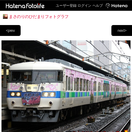
ユーザー登録
ログイン
ヘルプ
まさのりのひだまりフォトグラフ
<prev
next>