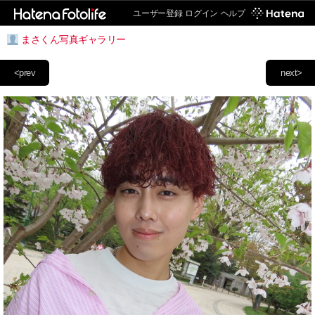
ユーザー登録
ログイン
ヘルプ
まさくん写真ギャラリー
<prev
next>