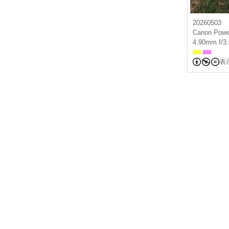
20260503
Canon Powe
4.90mm f/3
表