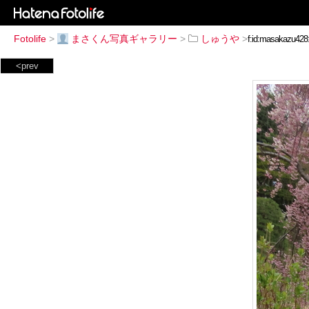
Fotolife
>
まさくん写真ギャラリー
>
しゅうや
>
<prev