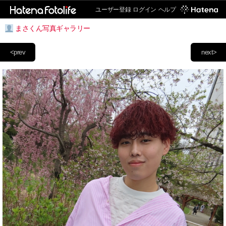
ユーザー登録
ログイン
ヘルプ
まさくん写真ギャラリー
<prev
next>