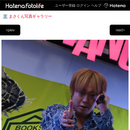
ユーザー登録
ログイン
ヘルプ
まさくん写真ギャラリー
<prev
next>