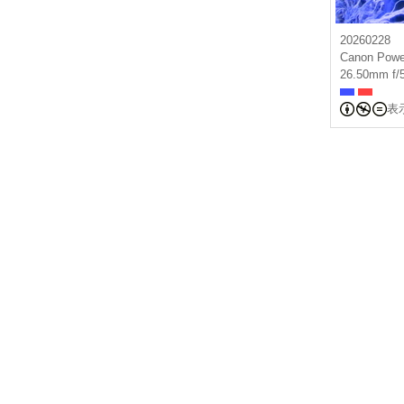
20260228
Canon Powe
26.50mm f/
表