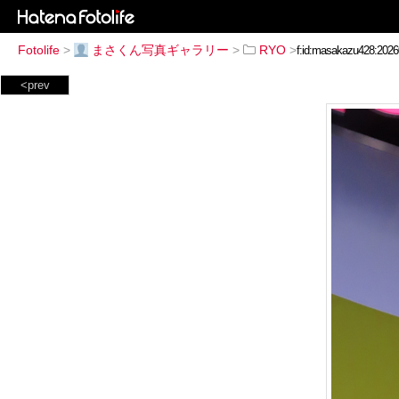
Fotolife
>
まさくん写真ギャラリー
>
RYO
>
<prev