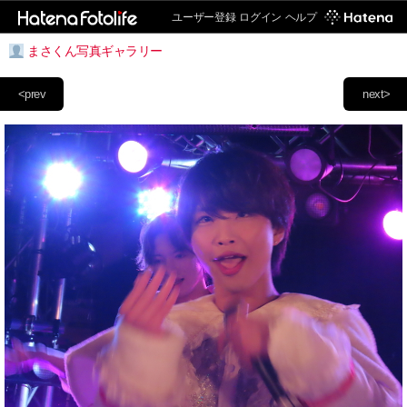
ユーザー登録
ログイン
ヘルプ
まさくん写真ギャラリー
<prev
next>