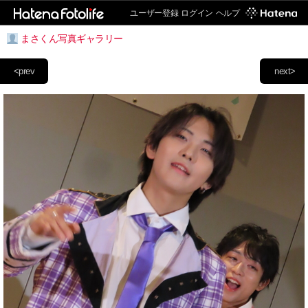
ユーザー登録
ログイン
ヘルプ
まさくん写真ギャラリー
<prev
next>