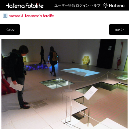
ユーザー登録
ログイン
ヘルプ
masaaki_iwamoto's fotolife
<prev
next>