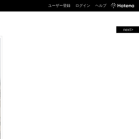
ユーザー登録
ログイン
ヘルプ
next>