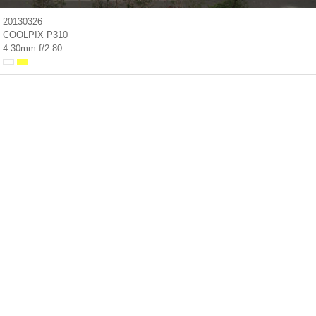
20130326
COOLPIX P310
4.30mm f/2.80