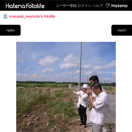
ユーザー登録
ログイン
ヘルプ
masaaki_iwamoto's fotolife
<prev
next>