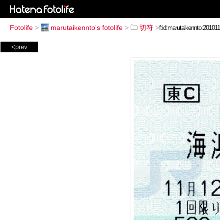
Fotolife
>
marutaikennto's fotolife
>
切符
>
<prev