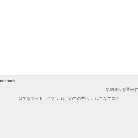
rackback
規約違反を通報す
はてなフォトライフ
/
はじめての方へ
/
はてなブログ