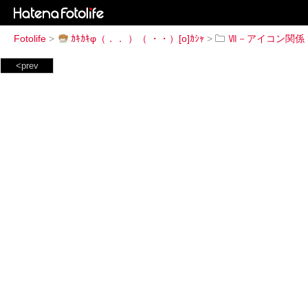
Fotolife
>
ｶｷｶｷφ（．． ）（ ・・）[o]ｶｼｬ
>
Ⅶ－アイコン関係
<prev