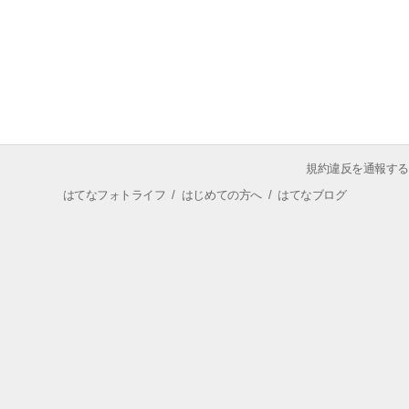
規約違反を通報する
はてなフォトライフ
/
はじめての方へ
/
はてなブログ