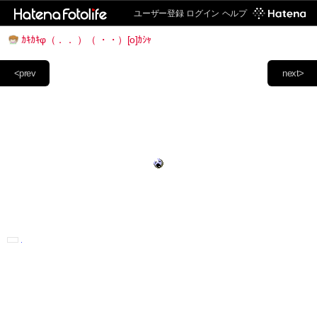
ユーザー登録
ログイン
ヘルプ
ｶｷｶｷφ（．． ）（ ・・）[o]ｶｼｬ
<prev
next>