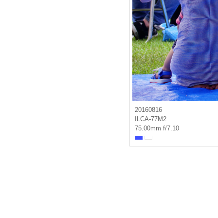
20160816
ILCA-77M2
75.00mm f/7.10