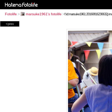
Fotolife
>
marsuke1961's fotolife
>
<prev