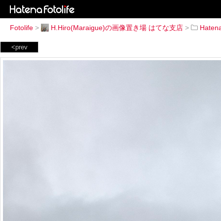
Fotolife
>
H.Hiro(Maraigue)の画像置き場 はてな支店
>
Hatena
<prev