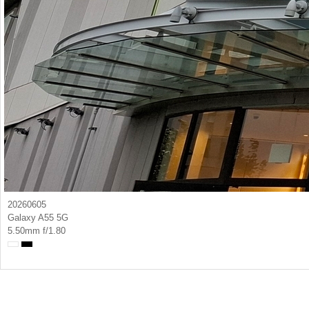
20260605
Galaxy A55 5G
5.50mm f/1.80